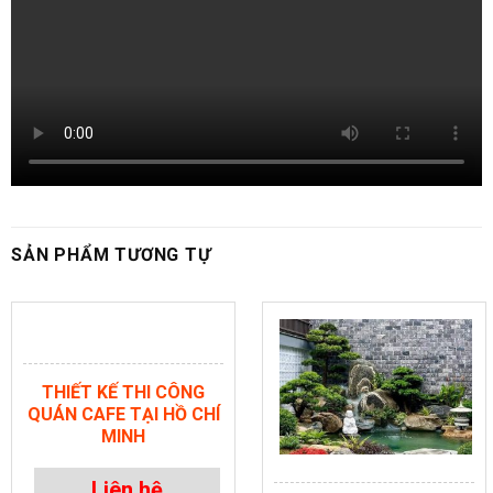
SẢN PHẨM TƯƠNG TỰ
THIẾT KẾ THI CÔNG
QUÁN CAFE TẠI HỒ CHÍ
MINH
Liên hệ