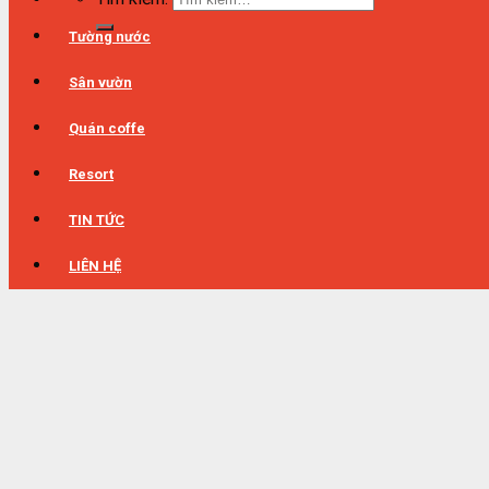
Tường nước
Sân vườn
Quán coffe
Resort
TIN TỨC
LIÊN HỆ