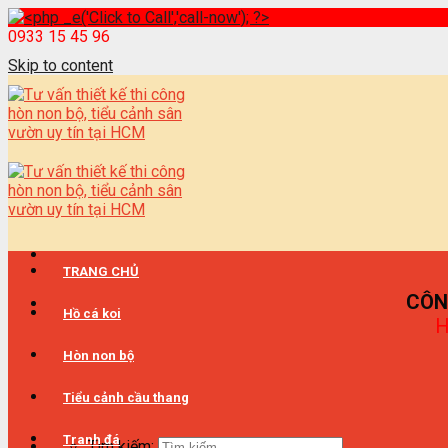
0933 15 45 96
Skip to content
TRANG CHỦ
CÔN
Hồ cá koi
H
Hòn non bộ
Tiểu cảnh cầu thang
Tranh đá
Tìm kiếm: