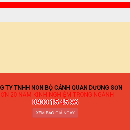
G TY TNHH NON BỘ CẢNH QUAN DƯƠNG SƠN
ƠN 20 NĂM KINH NGHIỆM TRONG NGÀNH
0933 15 45 96
XEM BÁO GIÁ NGAY