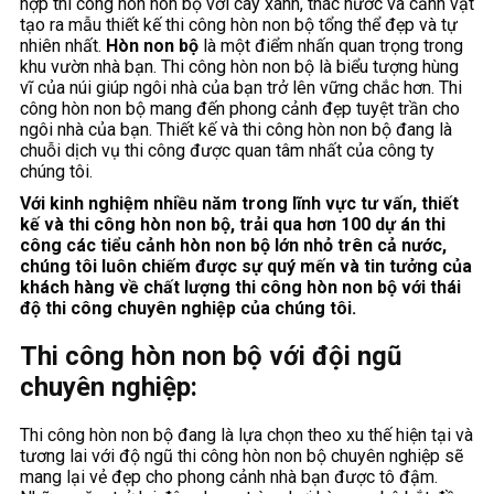
hợp thi công hòn non bộ với cây xanh, thác nước và cảnh vật
tạo ra mẫu thiết kế thi công hòn non bộ tổng thể đẹp và tự
nhiên nhất.
Hòn non bộ
là một điểm nhấn quan trọng trong
khu vườn nhà bạn. Thi công hòn non bộ là biểu tượng hùng
vĩ của núi giúp ngôi nhà của bạn trở lên vững chắc hơn. Thi
công hòn non bộ mang đến phong cảnh đẹp tuyệt trần cho
ngôi nhà của bạn. Thiết kế và thi công hòn non bộ đang là
chuỗi dịch vụ thi công được quan tâm nhất của công ty
chúng tôi.
Với kinh nghiệm nhiều năm trong lĩnh vực tư vấn, thiết
kế và thi công hòn non bộ, trải qua hơn 100 dự án thi
công các tiểu cảnh hòn non bộ lớn nhỏ trên cả nước,
chúng tôi luôn chiếm được sự quý mến và tin tưởng của
khách hàng về chất lượng thi công hòn non bộ với thái
độ thi công chuyên nghiệp của chúng tôi.
Thi công hòn non bộ với đội ngũ
chuyên nghiệp:
Thi công hòn non bộ đang là lựa chọn theo xu thế hiện tại và
tương lai với độ ngũ thi công hòn non bộ chuyên nghiệp sẽ
mang lại vẻ đẹp cho phong cảnh nhà bạn được tô đậm.