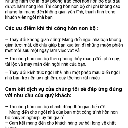
Những năm trở lại đây phong trào chơi hòn non bộ bắt đầu
được hâm nóng lên. Thi công hòn non bộ chi phí không cao
nhưng lại mang đến không gian yên tĩnh, thanh tịnh trong
khuôn viên ngôi nhà bạn.
Các ưu điểm khi thi công hòn non bộ :
– Thay đổi không gian sống: Mang đến ngôi nhà bạn không
gian tươi mát, dễ chịu giúp bạn xua tan đi những muộn phiền
mệt mỏi sau một ngày làm việc vất vả.
– Thi công hon non bộ theo phong thủy mang đến phú quý,
tài lộc và may mắn đến ngôi nhà của bạn.
– Thay đổi kiến trúc ngôi nhà: như một phép màu biến ngôi
nhà bạn trở nên uy nghiêm, quý tộc hơn rất nhiều.
Cam kết dịch vụ của chúng tôi sẽ đáp ứng đúng
với nhu cầu của quý khách:
– Thi công hòn non bộ nhanh đúng thời gian tiến độ.
– Mang đến cho ngôi nhà của bạn một công trình hòn non
bộ chuyên nghiệp, uy tín giá rẻ.
– Cam kết mang đến cho khách hàng sự hài lòng về chất