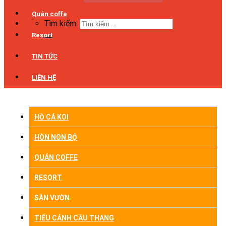
Quán coffe
Tìm kiếm:
Resort
TIN TỨC
LIÊN HỆ
HỒ CÁ KOI
HÒN NON BỘ
QUÁN COFFE
RESORT
SÂN VƯỜN
TIỂU CẢNH CẦU THANG