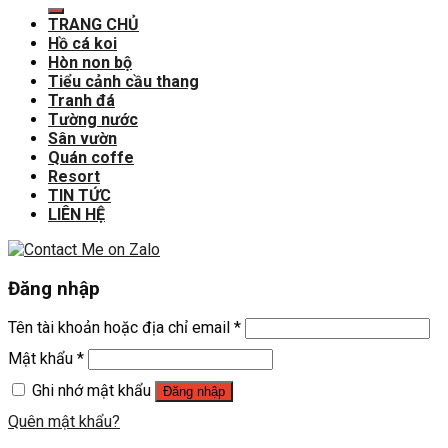
TRANG CHỦ
Hồ cá koi
Hòn non bộ
Tiểu cảnh cầu thang
Tranh đá
Tường nước
Sân vườn
Quán coffe
Resort
TIN TỨC
LIÊN HỆ
Đăng nhập
Tên tài khoản hoặc địa chỉ email
*
Mật khẩu
*
Ghi nhớ mật khẩu
Đăng nhập
Quên mật khẩu?